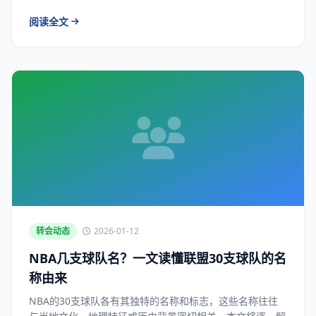
阅读全文
转会动态
2026-01-12
NBA几支球队名？一文读懂联盟30支球队的名
称由来
NBA的30支球队各有其独特的名称和标志，这些名称往往