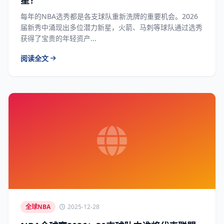
星？
每年的NBA选秀都是各支球队重新洗牌的重要机会。2026
届新秀中涌现出多位潜力新星，火箭、马刺等球队通过选秀
获得了宝贵的年轻资产...
阅读全文
全球NBA
2025-12-28