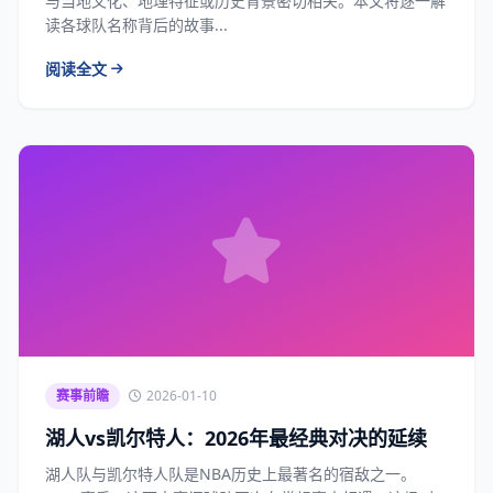
与当地文化、地理特征或历史背景密切相关。本文将逐一解
读各球队名称背后的故事...
阅读全文
赛事前瞻
2026-01-10
湖人vs凯尔特人：2026年最经典对决的延续
湖人队与凯尔特人队是NBA历史上最著名的宿敌之一。