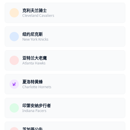
克利夫兰骑士
Cleveland Cavaliers
纽约尼克斯
New York Knicks
亚特兰大老鹰
Atlanta Hawks
夏洛特黄蜂
Charlotte Hornets
印第安纳步行者
Indiana Pacers
芝加哥公牛