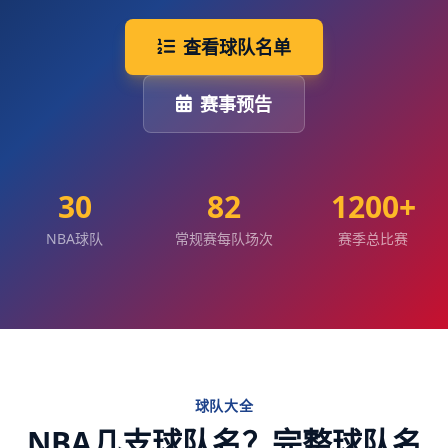
查看球队名单
赛事预告
30
82
1200+
NBA球队
常规赛每队场次
赛季总比赛
球队大全
NBA几支球队名？完整球队名