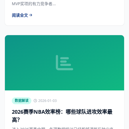
MVP奖项的有力竞争者...
阅读全文
数据解读
2026-01-03
2026赛季NBA效率榜：哪些球队进攻效率最
高？