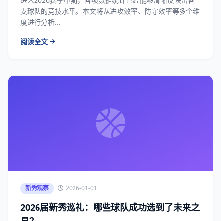
进入2026赛季中期，各项数据统计已经能够清晰反映出各
支球队的竞技水平。本文将从进攻效率、防守效率等多个维
度进行分析...
阅读全文
新秀观察
2026-01-01
2026届新秀巡礼：哪些球队成功选到了未来之