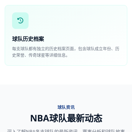
球队历史档案
每支球队都有独立的历史档案页面，包含球队成立年份、历
史荣誉、传奇球星等详细信息。
球队资讯
NBA球队最新动态
深入了解NBA各支球队的最新资讯、赛事分析和球队故事