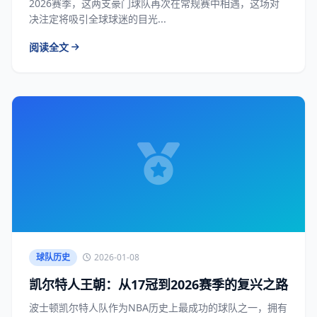
2026赛季，这两支豪门球队再次在常规赛中相遇，这场对
决注定将吸引全球球迷的目光...
阅读全文
球队历史
2026-01-08
凯尔特人王朝：从17冠到2026赛季的复兴之路
波士顿凯尔特人队作为NBA历史上最成功的球队之一，拥有